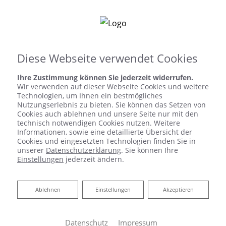
Diese Webseite verwendet Cookies
Ihre Zustimmung können Sie jederzeit widerrufen.
Wir verwenden auf dieser Webseite Cookies und weitere
Technologien, um Ihnen ein bestmögliches
IHR BAD AUS EINER HAND​ VON
Nutzungserlebnis zu bieten. Sie können das Setzen von
Cookies auch ablehnen und unsere Seite nur mit den
HEINZ MEYER GMBH HEIZUNG-
technisch notwendigen Cookies nutzen. Weitere
Informationen, sowie eine detaillierte Übersicht der
SANITÄR
Cookies und eingesetzten Technologien finden Sie in
unserer
Datenschutzerklärung
. Sie können Ihre
Einstellungen
jederzeit ändern.
Alles drin, alles gut
Schlüsselfertiges Bauen kennen Sie? Wir bieten
Ablehnen
Ablehnen
Einstellungen
Akzeptieren
Ihnen genau das für die Badmodernisierung – Ihr
schlüsselfertiges Bad aus einer Hand. Unser
Leistungspaket umfasst alle Gewerke für die
Datenschutz
Impressum