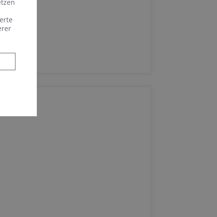
etzen
erte
erer