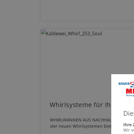
Whirlsysteme für Ihr Priva
Die
WHIRLWANNEN AUS NACHHALTIGER STAHL-E
Ihre
vier neuen Whirlsystemen bietet…
Wir v