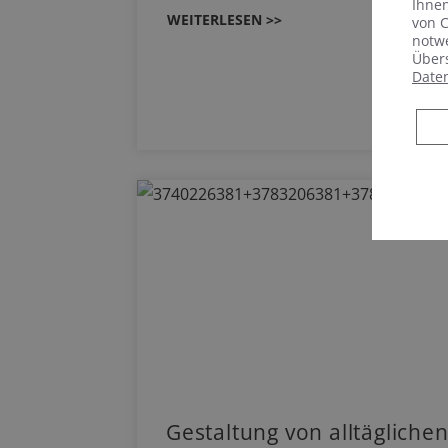
Ihnen
WEITERLESEN >>
von C
notwe
Übers
Date
Gestaltung von alltäglic