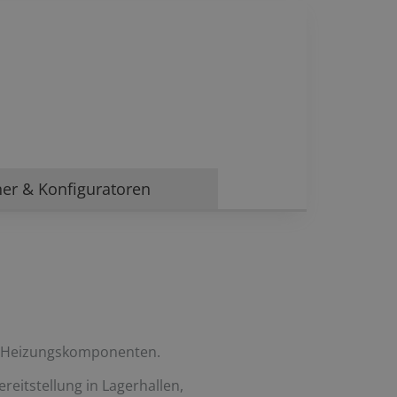
ner & Konfiguratoren
r Heizungs­komponenten.
eitstellung in Lagerhallen,