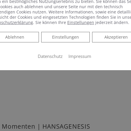
 ein bestmögliches Nutzungserlebnis zu bieten. Sie können das S
ookies auch ablehnen und unsere Seite nur mit den technisch
ndigen Cookies nutzen. Weitere Informationen, sowie eine detailli
icht der Cookies und eingesetzten Technologien finden Sie in uns
nschutzerklärung
. Sie können Ihre
Einstellungen
jederzeit ändern.
Ablehnen
Ablehnen
Einstellungen
Akzeptieren
Datenschutz
Impressum
hen Momenten | HANSAGENESIS