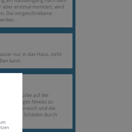
tung am Hauseingang nach dem
er aber erstmal montiert, wird
en. Die vorgeschriebene
werden.
asser nur in das Haus, nicht
ießen kann.
licher Drücke auf der
gleichmäßiges Niveau zu
n Wasserverbrauch und die
dem werden Schäden durch
 um
etzen