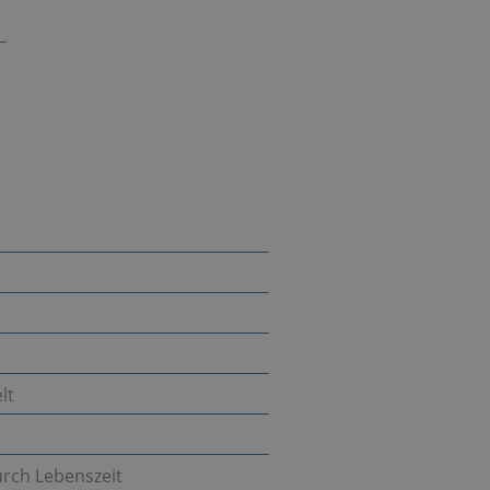
lt
urch Lebenszeit