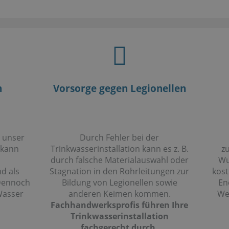
n
Vorsorge gegen Legionellen
 unser
Durch Fehler bei der
 kann
Trinkwasserinstallation kann es z. B.
z
durch falsche Materialauswahl oder
Wu
d als
Stagnation in den Rohrleitungen zur
kos
 Dennoch
Bildung von Legionellen sowie
En
Wasser
anderen Keimen kommen.
We
Fachhandwerksprofis führen Ihre
Trinkwasserinstallation
fachgerecht durch.