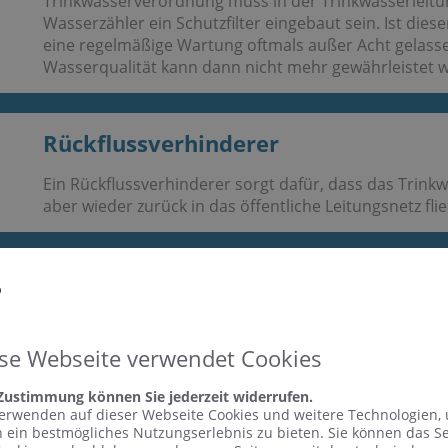
Trinkwasserverordnung muss in der Trinkwasserlei
Wasserzähler ein Schutzfilter eingebaut sein. Ist dies
eine regelmäßige Wartung oftmals außer Acht gelass
Wasserqualität kann dann nicht mehr gewährleistet 
Rückflussverhinderer​
Ein Rückflussverhinderer sorgt dafür, dass das Trinkw
aber wieder zurück in das öffentliche Leitungsnetz fl
Druckminderer​
Druckminderer werden benötigt, um trotz unterschied
Eingangsseite den Trinkwasserdruck im Haus auf ein 
se Webseite verwendet Cookies
regeln. Ein zu hoher Druck wirkt sich negativ auf de
Geräuschentwicklung in den Armaturen aus. Außer
 Zustimmung können Sie jederzeit widerrufen.
Überdruck, wie z. B. Rohrbrüche, vermieden.
erwenden auf dieser Webseite Cookies und weitere Technologien,
 ein bestmögliches Nutzungserlebnis zu bieten. Sie können das S