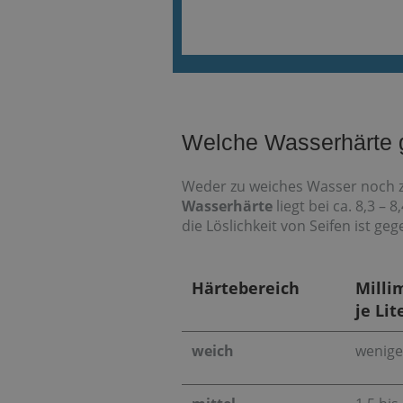
Welche Wasserhärte gi
Weder zu weiches Wasser noch z
Wasserhärte
liegt bei ca. 8,3 
die Löslichkeit von Seifen ist ge
Härtebereich
Milli
je Lit
weich
wenige