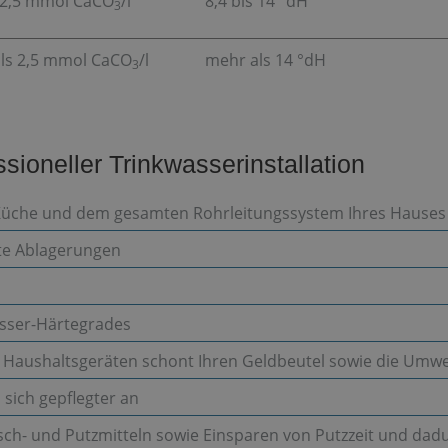
s 2,5 mmol CaCO
/l
8,4 bis 14 °dH
3
ls 2,5 mmol CaCO
/l
mehr als 14 °dH
3
essioneller Trinkwasserinstallation
, Küche und dem gesamten Rohrleitungssystem Ihres Hauses
te Ablagerungen
sser-Härtegrades
 Haushaltsgeräten schont Ihren Geldbeutel sowie die Umwe
 sich gepflegter an
ch- und Putzmitteln sowie Einsparen von Putzzeit und dad