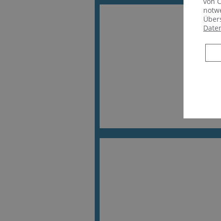
von C
notwe
Übers
Date