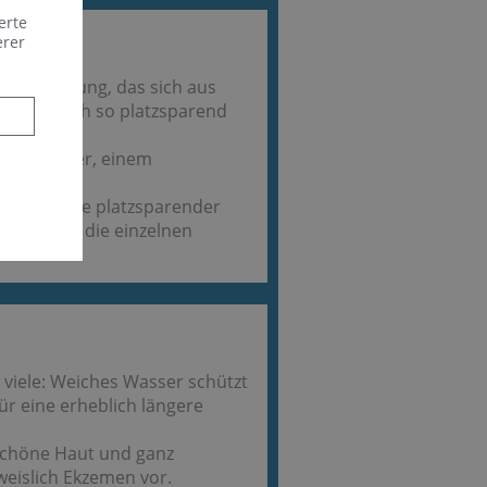
erte
erer
chlussleitung, das sich aus
m dadurch so platzsparend
verhinderer, einem
r.
aut, da sie platzsparender
n sind als die einzelnen
viele: Weiches Wasser schützt
ür eine erheblich längere
schöne Haut und ganz
eislich Ekzemen vor.