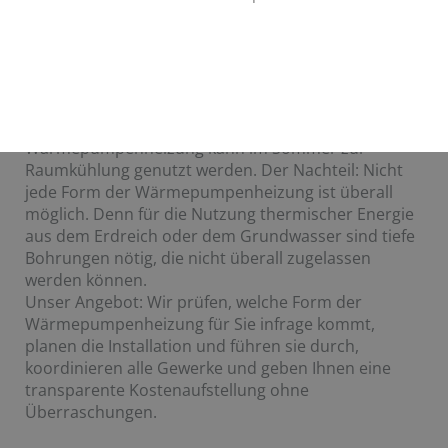
der die Wärme entweder der Luft, dem Wasser oder
dem Erdreich entzogen wird. Der Vorteil:
Wärmepumpen sind sicher, da keine Verbrennung
stattfindet, die Rohstoffe wie Luft, Wasser oder
Erdreich werden nicht „verbraucht“ und bieten
somit unendlich Energie und die
Wärmepumpenheizung kann im Sommer zur
Raumkühlung genutzt werden. Der Nachteil: Nicht
jede Form der Wärmepumpenheizung ist überall
möglich. Denn für die Nutzung thermischer Energie
aus dem Erdreich oder dem Grundwasser sind tiefe
Bohrungen nötig, die nicht überall zugelassen
werden können.
Unser Angebot: Wir prüfen, welche Form der
Wärmepumpenheizung für Sie infrage kommt,
planen die Installation und führen sie durch,
koordinieren alle Gewerke und geben Ihnen eine
transparente Kostenaufstellung ohne
Überraschungen.