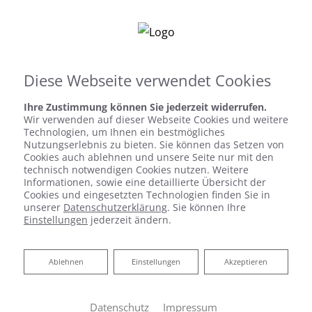
Diese Webseite verwendet Cookies
Ihre Zustimmung können Sie jederzeit widerrufen.
Wir verwenden auf dieser Webseite Cookies und weitere
Technologien, um Ihnen ein bestmögliches
HEIZEN MIT WÄRMEPUMPE
Nutzungserlebnis zu bieten. Sie können das Setzen von
Cookies auch ablehnen und unsere Seite nur mit den
technisch notwendigen Cookies nutzen. Weitere
Die nachhaltigste Form der Heizung
Informationen, sowie eine detaillierte Übersicht der
Cookies und eingesetzten Technologien finden Sie in
Heizen ohne fossile Brennstoffe ist möglich, aber
unserer
Datenschutzerklärung
. Sie können Ihre
mit einem hohen technischen Aufwand verbunden.
Einstellungen
jederzeit ändern.
Heinz Meyer GmbH Heizung-Sanitär erleichtert
Ihnen den Weg zur nachhaltigen Heizung – mit
Ablehnen
Ablehnen
Einstellungen
Akzeptieren
unserem Komplettangebot für eine
Wärmepumpenheizung.
Datenschutz
Impressum
Es gibt drei Formen der Wärmepumpenheizung, bei