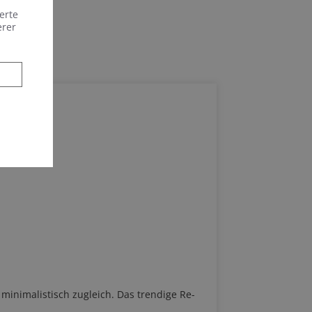
erte
erer
 minimalistisch zugleich. Das trendige Re-