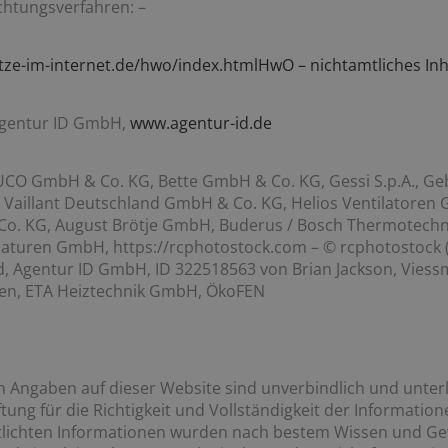
htungsverfahren: –
ze-im-internet.de/hwo/index.htmlHwO – nichtamtliches Inh
gentur ID GmbH,
www.agentur-id.de
CO GmbH & Co. KG, Bette GmbH & Co. KG, Gessi S.p.A., Ge
 Vaillant Deutschland GmbH & Co. KG, Helios Ventilatoren 
 Co. KG, August Brötje GmbH, Buderus / Bosch Thermote
turen GmbH, https://rcphotostock.com – © rcphotostock (
d, Agentur ID GmbH, ID 322518563 von Brian Jackson, Viess
esen, ETA Heiztechnik GmbH, ÖkoFEN
n Angaben auf dieser Website sind unverbindlich und unter
tung für die Richtigkeit und Vollständigkeit der Information
tlichten Informationen wurden nach bestem Wissen und Gew