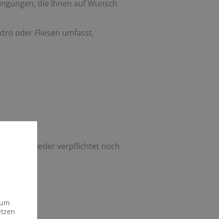
ingungen, die Ihnen auf Wunsch
tro oder Fliesen umfasst,
gsstelle weder verpflichtet noch
 um
etzen