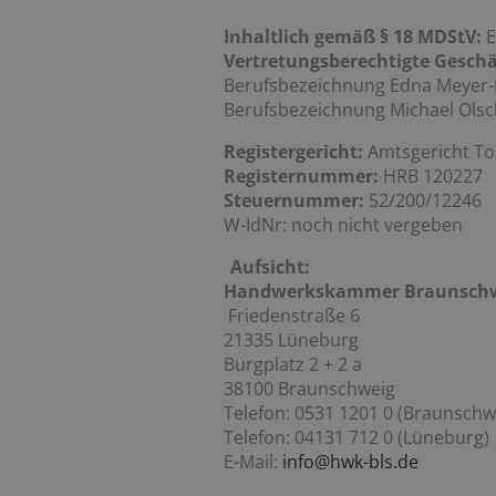
Inhaltlich gemäß § 18 MDStV:
E
Vertretungsberechtigte Geschä
Berufsbezeichnung Edna Meyer-
Berufsbezeichnung Michael Olsc
Registergericht:
Amtsgericht To
Registernummer:
HRB 120227
Steuernummer:
52/200/12246
W-IdNr: noch nicht vergeben
Aufsicht:
Handwerkskammer Braunschw
Friedenstraße 6
21335 Lüneburg
Burgplatz 2 + 2 a
38100 Braunschweig
Telefon: 0531 1201 0 (Braunschw
Telefon: 04131 712 0 (Lüneburg)
E-Mail:
info@hwk-bls.de