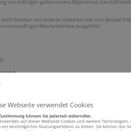
ung von Aufträgen gelten unsere Allgemeinen Geschäftsbed
auch Arbeiten aus anderen Gewerken wie zum Beispiel Elek
 uns beauftragte Meisterbetriebe ausgeführt.
tz
.
egung
 Streitbeilegungsverfahren vor einer Verbraucherschlichtun
se Webseite verwendet Cookies
 Zustimmung können Sie jederzeit widerrufen.
erwenden auf dieser Webseite Cookies und weitere Technologien,
 ein bestmögliches Nutzungserlebnis zu bieten. Sie können das S