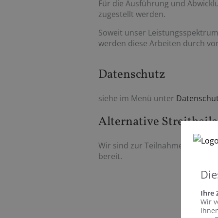
Für die Ausführung und Abwickl
zugestellt werden.
Soweit unser Leistungsspektrum 
werden diese Arbeiten durch von
Datenschutz
siehe im Menü unter
Datenschu
Alternative Streitbeil
Wir sind zur Teilnahme an einem
bereit.
Die
Ihre
Wir v
Ihnen