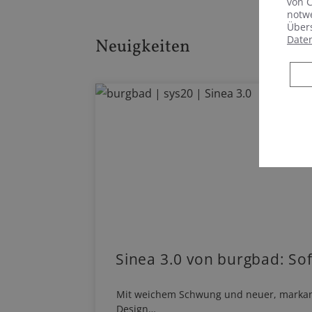
von C
notwe
Übers
Date
Neuigkeiten
Sinea 3.0 von burgbad: So
Mit weichem Schwung und neuer, markanter 
Design…