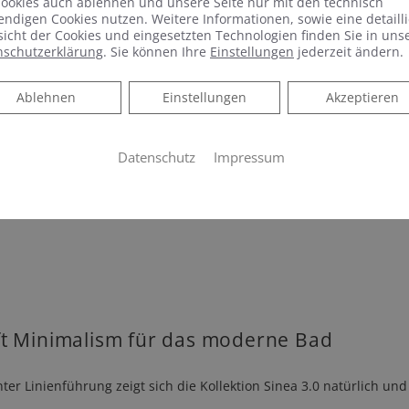
ookies auch ablehnen und unsere Seite nur mit den technisch
ndigen Cookies nutzen. Weitere Informationen, sowie eine detailli
icht der Cookies und eingesetzten Technologien finden Sie in uns
nschutzerklärung
. Sie können Ihre
Einstellungen
jederzeit ändern.
Ablehnen
Ablehnen
Einstellungen
Akzeptieren
Datenschutz
Impressum
ft Minimalism für das moderne Bad
Linienführung zeigt sich die Kollektion Sinea 3.0 natürlich und