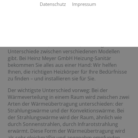
Datenschutz
Impressum
HEIZKÖRPER VOM FACHMANN
So finden Sie den passenden Heizkörper
Wer sich zum ersten Mal mit Heizkörpern
auseinandersetzt, wird merken, dass es große
Unterschiede zwischen verschiedenen Modellen
gibt. Bei Heinz Meyer GmbH Heizung-Sanitär
bekommen Sie alles aus einer Hand: Wir helfen
Ihnen, die richtigen Heizkörper für Ihre Bedürfnisse
zu finden – und installieren sie für Sie.
Der wichtigste Unterschied vorweg: Bei der
Wärmeverteilung in einem Raum wird zwischen zwei
Arten der Wärmeübertragung unterschieden: der
Strahlungswärme und der Konvektionswärme. Bei
der Strahlungswärme wird der Raum, ähnlich wie
durch Sonnenstrahlen, durch Infrarotstrahlung
erwärmt. Diese Form der Wärmeübertragung wird
als sehr gleichmäßig und angenehm empfunden,