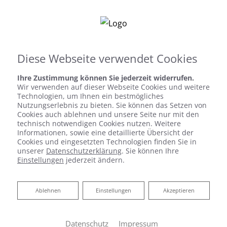
Diese Webseite verwendet Cookies
Ihre Zustimmung können Sie jederzeit widerrufen.
Wir verwenden auf dieser Webseite Cookies und weitere
Technologien, um Ihnen ein bestmögliches
Nutzungserlebnis zu bieten. Sie können das Setzen von
ZENTRALE
Cookies auch ablehnen und unsere Seite nur mit den
technisch notwendigen Cookies nutzen. Weitere
WOHNRAUMLÜFTUNG
Informationen, sowie eine detaillierte Übersicht der
Cookies und eingesetzten Technologien finden Sie in
unserer
Datenschutzerklärung
. Sie können Ihre
Das ideale Raumklima zu jeder Jahreszeit
Einstellungen
jederzeit ändern.
Sie planen einen Neubau und suchen eine
möglichst energieeffiziente Möglichkeit der
Ablehnen
Ablehnen
Einstellungen
Akzeptieren
Lüftung? Sie wollen Sommer wie Winter ein
angenehmes Raumklima? Dann ist eine
zentrale Wohnraumlüftung die ideale Lösung
Datenschutz
Impressum