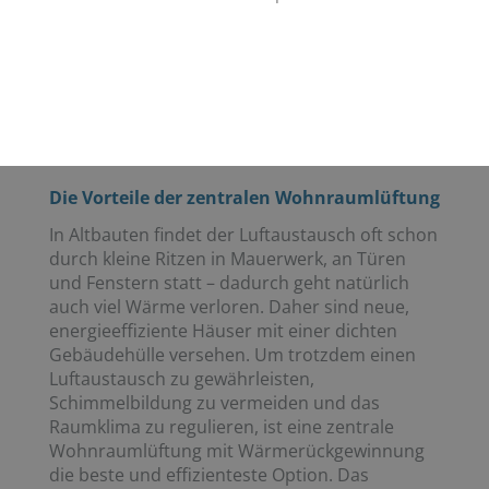
für Sie. Als Fachbetrieb für Wohnraumlüftung
in der Wehldorf ist Heinz Meyer GmbH
Heizung-Sanitär genau der richtige
Ansprechpartner. Wir beraten Sie umfassend
und installieren Ihre individuelle
Lüftungslösung.
Die Vorteile der zentralen Wohnraumlüftung
In Altbauten findet der Luftaustausch oft schon
durch kleine Ritzen in Mauerwerk, an Türen
und Fenstern statt – dadurch geht natürlich
auch viel Wärme verloren. Daher sind neue,
energieeffiziente Häuser mit einer dichten
Gebäudehülle versehen. Um trotzdem einen
Luftaustausch zu gewährleisten,
Schimmelbildung zu vermeiden und das
Raumklima zu regulieren, ist eine zentrale
Wohnraumlüftung mit Wärmerückgewinnung
die beste und effizienteste Option. Das