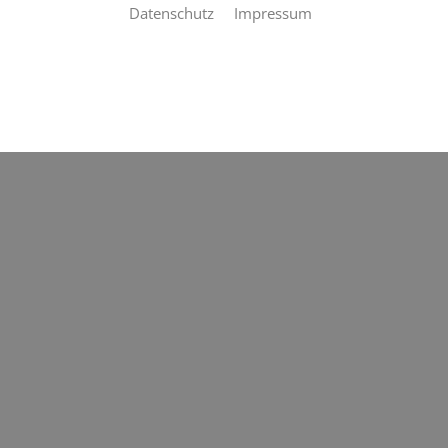
Datenschutz
Impressum
UNSERE PARTNER
Mit unseren Partnern garantieren wir Ihnen eine
exzellente Realisierung Ihrer Aufträge.