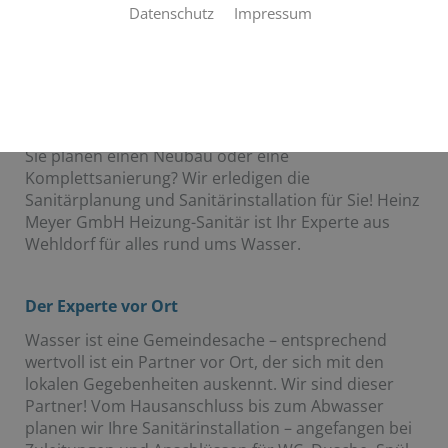
Datenschutz
Impressum
SANITÄRPLANUNG UND -
INSTALLATION
Ihr Partner für Sanitärinstallation aus Wehldorf
Sie planen einen Neubau oder eine
Komplettsanierung? Wir erledigen die
Sanitärplanung und Sanitärinstallation für Sie! Heinz
Meyer GmbH Heizung-Sanitär ist Ihr Experte aus
Wehldorf für alles rund ums Wasser.
Der Experte vor Ort
Wasser ist eine Gemeindesache – entsprechend
wertvoll ist ein Partner vor Ort, der sich mit den
lokalen Gegebenheiten auskennt. Wir sind dieser
Partner! Vom Hausanschluss bis zum Abwasser
planen wir Ihre Sanitärinstallation – angefangen bei