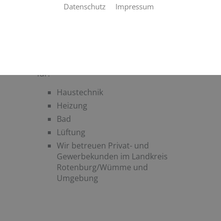
Datenschutz
Impressum
Sie kennen Heinz Meyer GmbH noch
nicht? Hier finden Sie die wichtigsten
Informationen im Überblick.
Heinz Meyer GmbH ist ein
Familienbetrieb in der 2. Generation
für:
Haustechnik
Heizung
Bad
Lüftung
Wir betreuen Privat- und
Gewerbekunden im Landkreis
Rotenburg/Wümme und
Umgebung