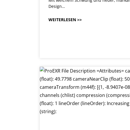
Mit weichem Schwung und neuer, markanter 
Design…
WEITERLESEN >>