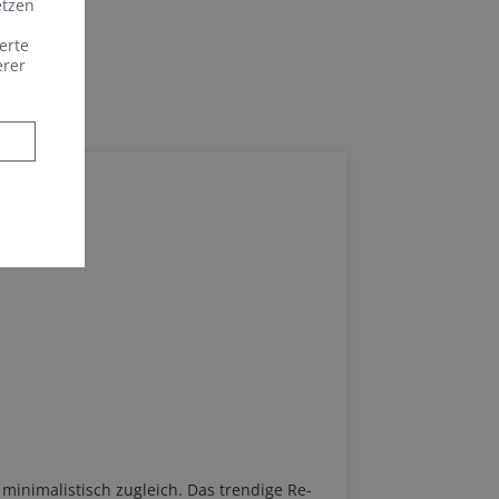
etzen
erte
erer
 minimalistisch zugleich. Das trendige Re-