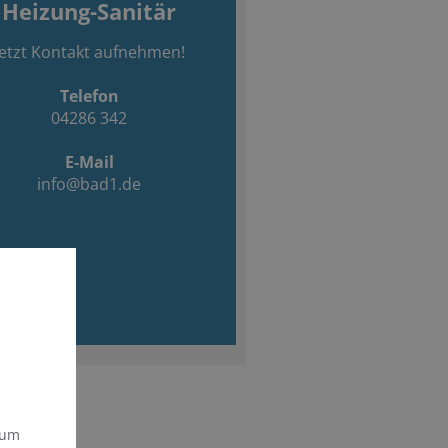
Heizung-Sanitär
Jetzt Kontakt aufnehmen!
Telefon
04286 342
E-Mail
info@bad1.de
 um