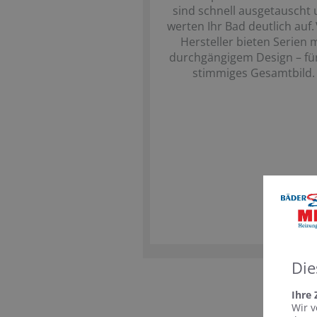
sind schnell ausgetauscht
werten Ihr Bad deutlich auf. 
Hersteller bieten Serien m
durchgängigem Design – für
stimmiges Gesamtbild.
Die
Ihre
Wir v