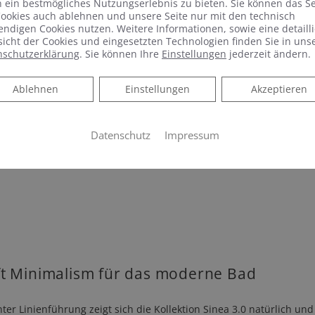
 ein bestmögliches Nutzungserlebnis zu bieten. Sie können das S
ookies auch ablehnen und unsere Seite nur mit den technisch
ndigen Cookies nutzen. Weitere Informationen, sowie eine detailli
icht der Cookies und eingesetzten Technologien finden Sie in uns
nschutzerklärung
. Sie können Ihre
Einstellungen
jederzeit ändern.
Ablehnen
Ablehnen
Einstellungen
Akzeptieren
Datenschutz
Impressum
ft Minimalism für das moderne Bad
Linienführung zeigt sich die Kollektion Sinea 3.0 natürlich und