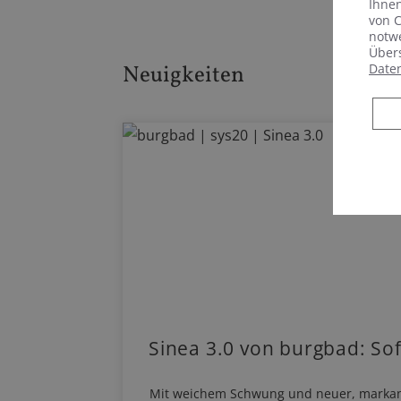
Ihnen
von C
notwe
Übers
Neuigkeiten
Date
Sinea 3.0 von burgbad: So
Mit weichem Schwung und neuer, markanter 